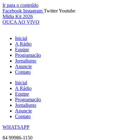
Ir para o conteúdo
Facebook
Instagram
Twitter
Youtube
Mídia Kit 2026
OUÇA AO VIVO
Inicial
A Rádio
Equipe
Programação
Jornalismo
Anuncie
Contato
Inicial
A Rádio
Equipe
Programação
Jornalismo
Anuncie
Contato
WHATSAPP
84 99986-1150