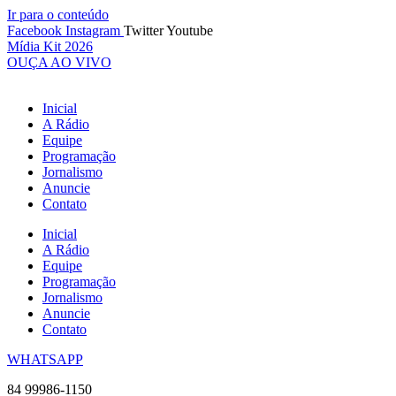
Ir para o conteúdo
Facebook
Instagram
Twitter
Youtube
Mídia Kit 2026
OUÇA AO VIVO
Inicial
A Rádio
Equipe
Programação
Jornalismo
Anuncie
Contato
Inicial
A Rádio
Equipe
Programação
Jornalismo
Anuncie
Contato
WHATSAPP
84 99986-1150