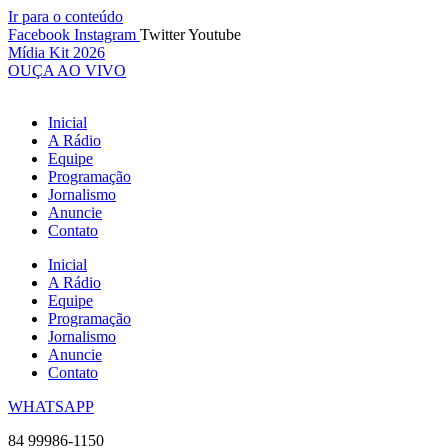
Ir para o conteúdo
Facebook
Instagram
Twitter
Youtube
Mídia Kit 2026
OUÇA AO VIVO
Inicial
A Rádio
Equipe
Programação
Jornalismo
Anuncie
Contato
Inicial
A Rádio
Equipe
Programação
Jornalismo
Anuncie
Contato
WHATSAPP
84 99986-1150