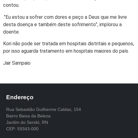
contou.
.”Eu estou a sofrer com dores e peço a Deus que me livre
desta doença e também deste sofrimento”, implorou a
doente.
Kori não pode ser tratada em hospitais distritais e pequenos,
por isso aguarda tratamento em hospitais maiores do país.
Jair Sampaio
Endereço
Rua Sebastião Guilherme Caldas, 154
Bairro Baixa da Beleza
Jardim do Seridó, RN
CEP: 59343-000