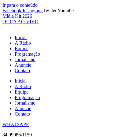
Ir para o conteúdo
Facebook
Instagram
Twitter
Youtube
Mídia Kit 2026
OUÇA AO VIVO
Inicial
A Rádio
Equipe
Programação
Jornalismo
Anuncie
Contato
Inicial
A Rádio
Equipe
Programação
Jornalismo
Anuncie
Contato
WHATSAPP
84 99986-1150