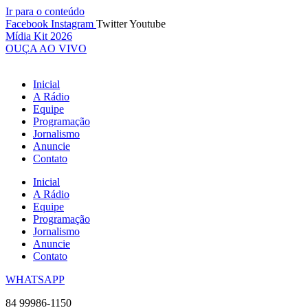
Ir para o conteúdo
Facebook
Instagram
Twitter
Youtube
Mídia Kit 2026
OUÇA AO VIVO
Inicial
A Rádio
Equipe
Programação
Jornalismo
Anuncie
Contato
Inicial
A Rádio
Equipe
Programação
Jornalismo
Anuncie
Contato
WHATSAPP
84 99986-1150