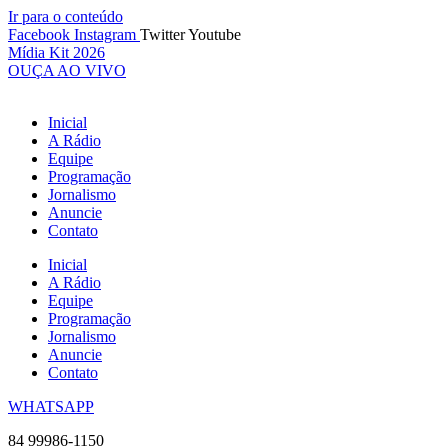
Ir para o conteúdo
Facebook
Instagram
Twitter
Youtube
Mídia Kit 2026
OUÇA AO VIVO
Inicial
A Rádio
Equipe
Programação
Jornalismo
Anuncie
Contato
Inicial
A Rádio
Equipe
Programação
Jornalismo
Anuncie
Contato
WHATSAPP
84 99986-1150