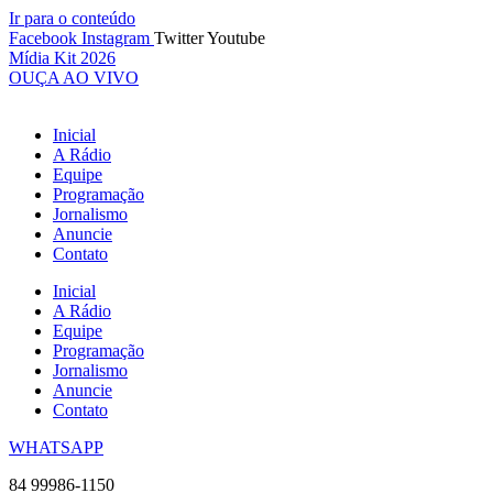
Ir para o conteúdo
Facebook
Instagram
Twitter
Youtube
Mídia Kit 2026
OUÇA AO VIVO
Inicial
A Rádio
Equipe
Programação
Jornalismo
Anuncie
Contato
Inicial
A Rádio
Equipe
Programação
Jornalismo
Anuncie
Contato
WHATSAPP
84 99986-1150