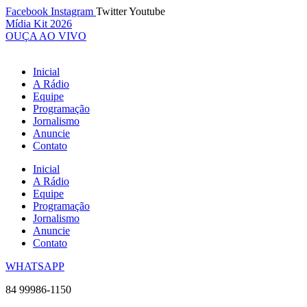
Ir
Facebook
Instagram
Twitter
Youtube
para
Mídia Kit 2026
o
OUÇA AO VIVO
conteúdo
Inicial
A Rádio
Equipe
Programação
Jornalismo
Anuncie
Contato
Inicial
A Rádio
Equipe
Programação
Jornalismo
Anuncie
Contato
WHATSAPP
84 99986-1150