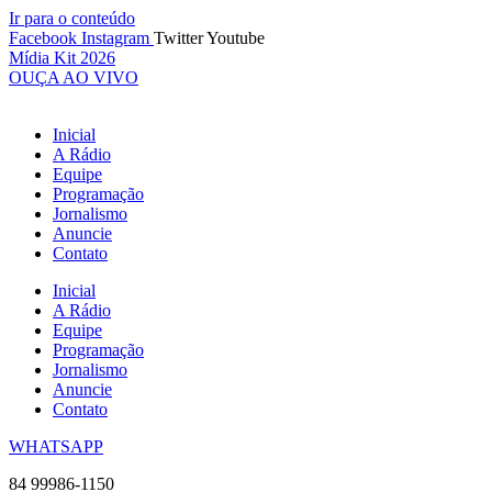
Ir para o conteúdo
Facebook
Instagram
Twitter
Youtube
Mídia Kit 2026
OUÇA AO VIVO
Inicial
A Rádio
Equipe
Programação
Jornalismo
Anuncie
Contato
Inicial
A Rádio
Equipe
Programação
Jornalismo
Anuncie
Contato
WHATSAPP
84 99986-1150