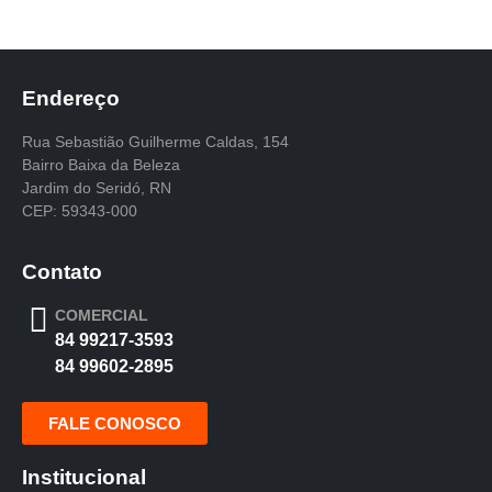
Endereço
Rua Sebastião Guilherme Caldas, 154
Bairro Baixa da Beleza
Jardim do Seridó, RN
CEP: 59343-000
Contato
COMERCIAL
84 99217-3593
84 99602-2895
FALE CONOSCO
Institucional