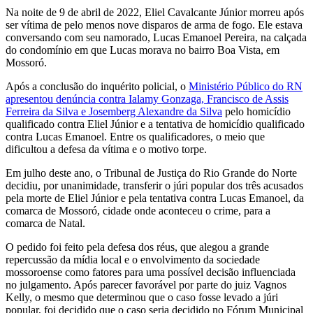
Na noite de 9 de abril de 2022,
Eliel Cavalcante Júnior morreu após
ser vítima de pelo menos nove disparos de arma de fogo
. Ele estava
conversando com seu namorado, Lucas Emanoel Pereira, na calçada
do condomínio em que Lucas morava no bairro Boa Vista, em
Mossoró.
Após a conclusão do inquérito policial, o
Ministério Público do RN
apresentou denúncia contra Ialamy Gonzaga, Francisco de Assis
Ferreira da Silva e Josemberg Alexandre da Silva
pelo
homicídio
qualificado contra Eliel Júnior e a tentativa de homicídio qualificado
contra Lucas Emanoel
. Entre os qualificadores, o meio que
dificultou a defesa da vítima e o motivo torpe.
Em julho deste ano, o Tribunal de Justiça do Rio Grande do Norte
decidiu, por unanimidade,
transferir o júri popular dos três acusados
pela morte de Eliel Júnior e pela tentativa contra Lucas Emanoel, da
comarca de Mossoró, cidade onde aconteceu o crime, para a
comarca de Natal
.
O pedido foi feito pela defesa dos réus, que
alegou a grande
repercussão da mídia local e o envolvimento da sociedade
mossoroense como fatores para uma possível decisão influenciada
no julgamento. Após parecer favorável por parte do juiz Vagnos
Kelly, o mesmo que determinou que o caso fosse levado a júri
popular, foi decidido que o caso seria decidido no Fórum Municipal