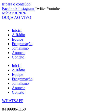
Ir para o conteúdo
Facebook
Instagram
Twitter
Youtube
Mídia Kit 2026
OUÇA AO VIVO
Inicial
A Rádio
Equipe
Programação
Jornalismo
Anuncie
Contato
Inicial
A Rádio
Equipe
Programação
Jornalismo
Anuncie
Contato
WHATSAPP
84 99986-1150