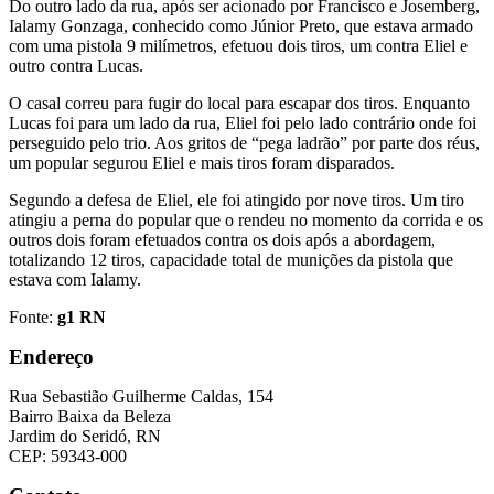
Do outro lado da rua, após ser acionado por Francisco e Josemberg,
Ialamy Gonzaga, conhecido como Júnior Preto, que estava armado
com uma pistola 9 milímetros, efetuou dois tiros, um contra Eliel e
outro contra Lucas.
O casal correu para fugir do local para escapar dos tiros. Enquanto
Lucas foi para um lado da rua, Eliel foi pelo lado contrário onde foi
perseguido pelo trio. Aos gritos de “pega ladrão” por parte dos réus,
um popular segurou Eliel e mais tiros foram disparados.
Segundo a defesa de Eliel, ele foi atingido por nove tiros. Um tiro
atingiu a perna do popular que o rendeu no momento da corrida e os
outros dois foram efetuados contra os dois após a abordagem,
totalizando 12 tiros, capacidade total de munições da pistola que
estava com Ialamy.
Fonte:
g1 RN
Endereço
Rua Sebastião Guilherme Caldas, 154
Bairro Baixa da Beleza
Jardim do Seridó, RN
CEP: 59343-000