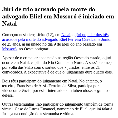
Júri de trio acusado pela morte do
advogado Eliel em Mossoró é iniciado em
Natal
Começou nesta terça-feira (12), em
Natal
, o
júri popular dos três
acusados pela morte do advogado Eliel Ferreira Cavalcante Júnior
,
de 25 anos, assassinado no dia 9 de abril do ano passado em
Mossoró
, no Oeste potiguar.
Apesar de o crime ter acontecido na região Oeste do estado, o
júri
ocorre em Natal, capital do Rio Grande do Norte
. A sessão começou
por volta das 9h15 com o sorteio dos 7 jurados, entre os 21
convocados.
A expectativa é de que o julgamento dure quatro dias.
Dois réus participam do julgamento em Natal. No entanto, o
terceiro,
Francisco de Assis Ferreira da Silva, participa por
videoconferência, por estar internado com tuberculose
, segundo a
defesa.
Outras testemunhas irão participar do julgamento também de forma
virtual. Caso de
Lucas Emanoel, namorado de Eliel, que irá falar à
Justiça na condição de testemunha e vítima
.