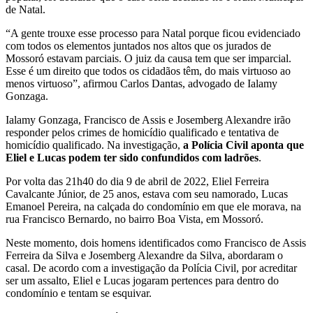
de Natal.
“A gente trouxe esse processo para Natal porque ficou evidenciado
com todos os elementos juntados nos altos que os jurados de
Mossoró estavam parciais. O juiz da causa tem que ser imparcial.
Esse é um direito que todos os cidadãos têm, do mais virtuoso ao
menos virtuoso”, afirmou Carlos Dantas, advogado de Ialamy
Gonzaga.
Ialamy Gonzaga, Francisco de Assis e Josemberg Alexandre
irão
responder pelos crimes de homicídio qualificado e tentativa de
homicídio qualificado
. Na investigação,
a Polícia Civil aponta que
Eliel e Lucas podem ter sido confundidos com ladrões
.
Por volta das 21h40 do dia 9 de abril de 2022, Eliel Ferreira
Cavalcante Júnior, de 25 anos, estava com seu namorado, Lucas
Emanoel Pereira, na calçada do condomínio em que ele morava, na
rua Francisco Bernardo, no bairro Boa Vista, em Mossoró.
Neste momento, dois homens identificados como Francisco de Assis
Ferreira da Silva e Josemberg Alexandre da Silva, abordaram o
casal. De acordo com a investigação da Polícia Civil, por acreditar
ser um assalto, Eliel e Lucas jogaram pertences para dentro do
condomínio e tentam se esquivar.