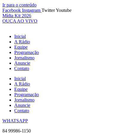
Ir para o conteúdo
Facebook
Instagram
Twitter
Youtube
Mídia Kit 2026
OUÇA AO VIVO
Inicial
A Rádio
Equipe
Programação
Jornalismo
Anuncie
Contato
Inicial
A Rádio
Equipe
Programação
Jornalismo
Anuncie
Contato
WHATSAPP
84 99986-1150