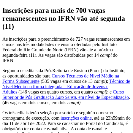
Inscrições para mais de 700 vagas
remanescentes no IFRN vão até segunda
(11)
As inscrições para o preenchimento de 727 vagas remanescentes em
cursos nas três modalidades de ensino ofertadas pelo Instituto
Federal do Rio Grande do Norte (IFRN) vão até a próxima
segunda-feira (11). As vagas são distribuídas por 14
campi
do
IFRN.
Segundo os editais da Pró-Reitoria de Ensino (Proen) do Instituto,
as oportunidades são para
Cursos Técnicos de Nível Médio na
Forma Subsequente
(535 vagas em cursos de 13
campi
);
Técnico de
Nível Médio na forma integrada – Educação de Jovens e
Adultos
(146 vagas em quatro cursos, em quatro
campi)
; e
Curso
Superior de Pós-Graduação
Lato Sensu
, em nível de Especialização
.
(46 vagas em dois cursos, em dois
campi)
Os três editais terão seleção por sorteio e seguirão o mesmo
cronograma de execução, com
inscrições online
, até as 23h59min do
dia 11 de abril de 2022. Para se cadastrar no Portal do Candidato, é
obrigatório ter conta de e-mail ativa. A conta de e-mail é