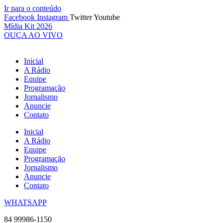
Ir para o conteúdo
Facebook
Instagram
Twitter
Youtube
Mídia Kit 2026
OUÇA AO VIVO
Inicial
A Rádio
Equipe
Programação
Jornalismo
Anuncie
Contato
Inicial
A Rádio
Equipe
Programação
Jornalismo
Anuncie
Contato
WHATSAPP
84 99986-1150