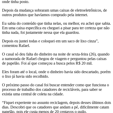
onde tinha posto.
Depois da mudança sobraram umas caixas de eletroeletrônicos, de
outros produtos que havíamos comprado pela internet.
Eu sabia do conteúdo que tinha nelas, ou melhor, eu achei que sabia.
Em uma caixa específica eu cheguei a pisar para ter certeza que não
tinha nada, foi justamente nessa que ela guardou.
Depois eu juntei todas e coloquei em um saco de lixo cinza”,
comentou Rafael.
O casal só deu falta do dinheiro na noite de sexta-feira (26), quando
a namorada de Rafael chegou de viagem e perguntou pelas caixas
de papelão. Foi aí que começou a busca pelos R$ 20 mil.
Eles foram até o local, onde o dinheiro havia sido descartado, porém
o lixo já havia sido recolhido.
O próximo passo do casal foi buscar entender como que funciona o
processo de trabalho dos catadores de recicláveis, para saber se
existia uma central de coleta na cidade.
“Fiquei experiente no assunto reciclagem, depois desses últimos dois
dias. Descobri que os catadores que andam a pé, dificilmente catam
papelão, pois ele custa menos de 20 centavos o quilo.