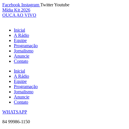
Ir
Facebook
Instagram
Twitter
Youtube
para
Mídia Kit 2026
o
OUÇA AO VIVO
conteúdo
Inicial
A Rádio
Equipe
Programação
Jornalismo
Anuncie
Contato
Inicial
A Rádio
Equipe
Programação
Jornalismo
Anuncie
Contato
WHATSAPP
84 99986-1150