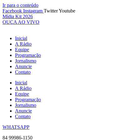
Ir para o conteúdo
Facebook
Instagram
Twitter
Youtube
Mídia Kit 2026
OUÇA AO VIVO
Inicial
A Rádio
Equipe
Programação
Jornalismo
Anuncie
Contato
Inicial
A Rádio
Equipe
Programação
Jornalismo
Anuncie
Contato
WHATSAPP
84 99986-1150