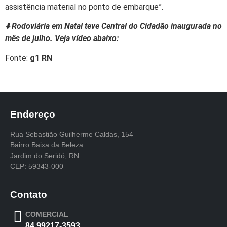
assistência material no ponto de embarque”.
⬇️ Rodoviária em Natal teve Central do Cidadão inaugurada no
mês de julho. Veja vídeo abaixo:
Fonte:
g1 RN
Endereço
Rua Sebastião Guilherme Caldas, 154
Bairro Baixa da Beleza
Jardim do Seridó, RN
CEP: 59343-000
Contato
COMERCIAL
84 99217-3593