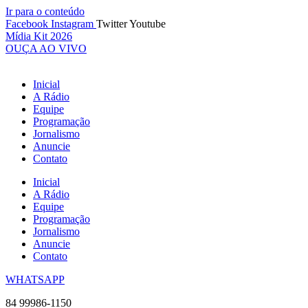
Ir para o conteúdo
Facebook
Instagram
Twitter
Youtube
Mídia Kit 2026
OUÇA AO VIVO
Inicial
A Rádio
Equipe
Programação
Jornalismo
Anuncie
Contato
Inicial
A Rádio
Equipe
Programação
Jornalismo
Anuncie
Contato
WHATSAPP
84 99986-1150