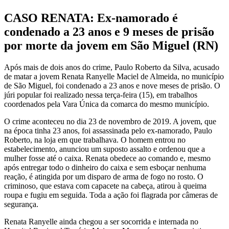
CASO RENATA: Ex-namorado é
condenado a 23 anos e 9 meses de prisão
por morte da jovem em São Miguel (RN)
Após mais de dois anos do crime, Paulo Roberto da Silva, acusado
de matar a jovem Renata Ranyelle Maciel de Almeida, no município
de São Miguel, foi condenado a 23 anos e nove meses de prisão. O
júri popular foi realizado nessa terça-feira (15), em trabalhos
coordenados pela Vara Única da comarca do mesmo município.
O crime aconteceu no dia 23 de novembro de 2019. A jovem, que
na época tinha 23 anos, foi assassinada pelo ex-namorado, Paulo
Roberto, na loja em que trabalhava. O homem entrou no
estabelecimento, anunciou um suposto assalto e ordenou que a
mulher fosse até o caixa. Renata obedece ao comando e, mesmo
após entregar todo o dinheiro do caixa e sem esboçar nenhuma
reação, é atingida por um disparo de arma de fogo no rosto. O
criminoso, que estava com capacete na cabeça, atirou à queima
roupa e fugiu em seguida. Toda a ação foi flagrada por câmeras de
segurança.
Renata Ranyelle ainda chegou a ser socorrida e internada no