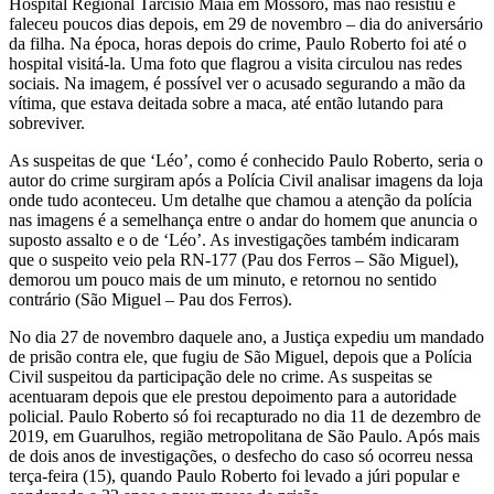
Hospital Regional Tarcísio Maia em Mossoró, mas não resistiu e
faleceu poucos dias depois, em 29 de novembro – dia do aniversário
da filha. Na época, horas depois do crime, Paulo Roberto foi até o
hospital visitá-la. Uma foto que flagrou a visita circulou nas redes
sociais. Na imagem, é possível ver o acusado segurando a mão da
vítima, que estava deitada sobre a maca, até então lutando para
sobreviver.
As suspeitas de que ‘Léo’, como é conhecido Paulo Roberto, seria o
autor do crime surgiram após a Polícia Civil analisar imagens da loja
onde tudo aconteceu. Um detalhe que chamou a atenção da polícia
nas imagens é a semelhança entre o andar do homem que anuncia o
suposto assalto e o de ‘Léo’. As investigações também indicaram
que o suspeito veio pela RN-177 (Pau dos Ferros – São Miguel),
demorou um pouco mais de um minuto, e retornou no sentido
contrário (São Miguel – Pau dos Ferros).
No dia 27 de novembro daquele ano, a Justiça expediu um mandado
de prisão contra ele, que fugiu de São Miguel, depois que a Polícia
Civil suspeitou da participação dele no crime. As suspeitas se
acentuaram depois que ele prestou depoimento para a autoridade
policial. Paulo Roberto só foi recapturado no dia 11 de dezembro de
2019, em Guarulhos, região metropolitana de São Paulo. Após mais
de dois anos de investigações, o desfecho do caso só ocorreu nessa
terça-feira (15), quando Paulo Roberto foi levado a júri popular e