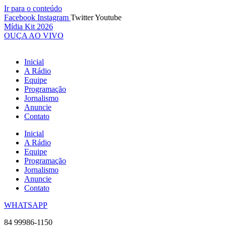
Ir para o conteúdo
Facebook
Instagram
Twitter
Youtube
Mídia Kit 2026
OUÇA AO VIVO
Inicial
A Rádio
Equipe
Programação
Jornalismo
Anuncie
Contato
Inicial
A Rádio
Equipe
Programação
Jornalismo
Anuncie
Contato
WHATSAPP
84 99986-1150