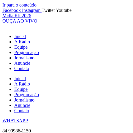
Ir para o conteúdo
Facebook
Instagram
Twitter
Youtube
Mídia Kit 2026
OUÇA AO VIVO
Inicial
A Rádio
Equipe
Programação
Jornalismo
Anuncie
Contato
Inicial
A Rádio
Equipe
Programação
Jornalismo
Anuncie
Contato
WHATSAPP
84 99986-1150