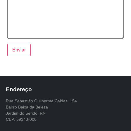
Endereço
Rua Sebastião Guilherme Caldas, 154
Bairro Baixa da Beleza
Jardim do Seridó, RN
CEP: 59343-000